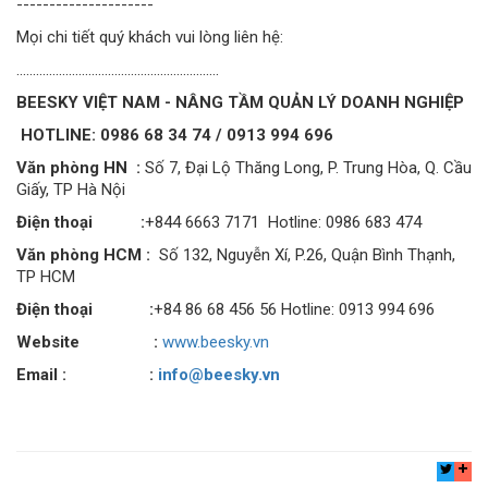
---------------------
Mọi chi tiết quý khách vui lòng liên hệ:
..............................................................
BEESKY VIỆT NAM - NÂNG TẦM QUẢN LÝ DOANH NGHIỆP
HOTLINE:
0986 68 34 74 / 0913 994 696
Văn phòng HN :
Số 7, Đại Lộ Thăng Long, P. Trung Hòa, Q. Cầu
Giấy, TP Hà Nội
Điện thoại :
+844 6663 7171 Hotline: 0986 683 474
Văn phòng HCM :
Số 132, Nguyễn Xí, P.26, Quận Bình Thạnh,
TP HCM
Điện thoại
:
+84 86 68 456 56 Hotline: 0913 994 696
Website
:
www.beesky.vn
Email : :
info@beesky.vn