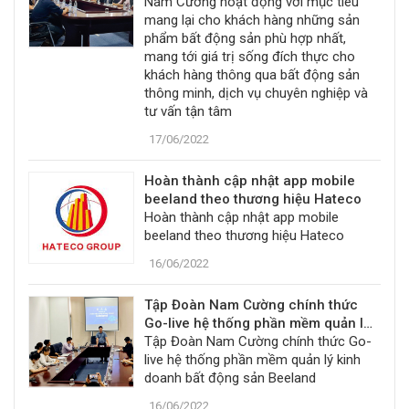
Nam Cường hoạt động với mục tiêu
mang lại cho khách hàng những sản
phẩm bất động sản phù hợp nhất,
mang tới giá trị sống đích thực cho
khách hàng thông qua bất động sản
thông minh, dịch vụ chuyên nghiệp và
tư vấn tận tâm
17/06/2022
Hoàn thành cập nhật app mobile
beeland theo thương hiệu Hateco
Hoàn thành cập nhật app mobile
beeland theo thương hiệu Hateco
16/06/2022
Tập Đoàn Nam Cường chính thức
Go-live hệ thống phần mềm quản lý
kinh doanh bất động sản Beeland
Tập Đoàn Nam Cường chính thức Go-
live hệ thống phần mềm quản lý kinh
doanh bất động sản Beeland
16/06/2022