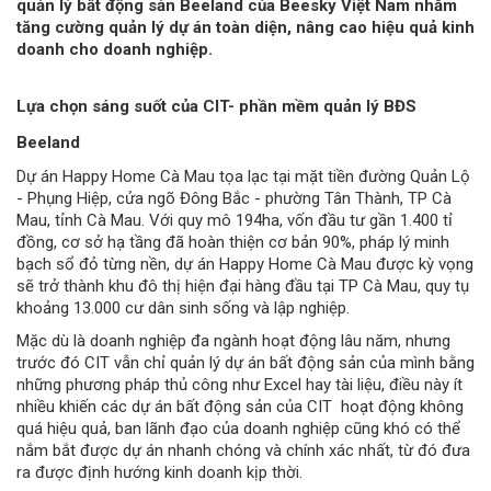
quản lý bất động sản
Beeland
của
Beesky
Việt Nam nhằm
tăng cường quản lý dự án toàn diện, nâng cao hiệu quả kinh
doanh cho doanh nghiệp.
Lựa chọn sáng suốt của CIT- phần mềm quản lý BĐS
Beeland
Dự án Happy Home Cà Mau tọa lạc tại mặt tiền đường Quản Lộ
- Phụng Hiệp, cửa ngõ Đông Bắc - phường Tân Thành, TP Cà
Mau, tỉnh Cà Mau. Với quy mô 194ha, vốn đầu tư gần 1.400 tỉ
đồng, cơ sở hạ tầng đã hoàn thiện cơ bản 90%, pháp lý minh
bạch sổ đỏ từng nền, dự án Happy Home Cà Mau được kỳ vọng
sẽ trở thành khu đô thị hiện đại hàng đầu tại TP Cà Mau, quy tụ
khoảng 13.000 cư dân sinh sống và lập nghiệp.
Mặc dù là doanh nghiệp đa ngành hoạt động lâu năm, nhưng
trước đó CIT vẫn chỉ quản lý dự án bất động sản của mình bằng
những phương pháp thủ công như Excel hay tài liệu, điều này ít
nhiều khiến các dự án bất động sản của CIT hoạt động không
quá hiệu quả, ban lãnh đạo của doanh nghiệp cũng khó có thể
nắm bắt được dự án nhanh chóng và chính xác nhất, từ đó đưa
ra được định hướng kinh doanh kịp thời.