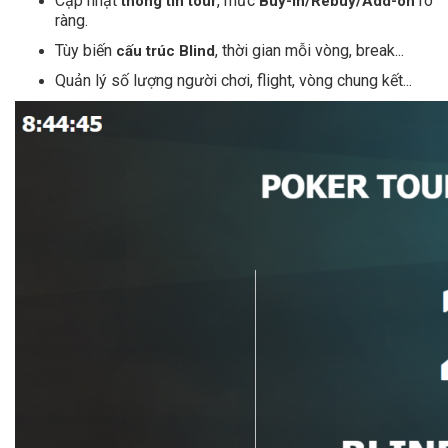
Cập nhật
, mức
rõ
thông tin tour
Buy-in/Rebuy/Add-on
ràng.
Tùy biến
, thời gian mỗi vòng, break...
cấu trúc Blind
Quản lý số lượng người chơi, flight, vòng chung kết...