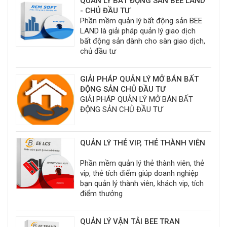
QUẢN LÝ BẤT ĐỘNG SẢN BEE LAND
- CHỦ ĐẦU TƯ
Phần mềm quản lý bất động sản BEE
LAND là giải pháp quản lý giao dịch
bất động sản dành cho sàn giao dịch,
chủ đầu tư
GIẢI PHÁP QUẢN LÝ MỞ BÁN BẤT
ĐỘNG SẢN CHỦ ĐẦU TƯ
GIẢI PHÁP QUẢN LÝ MỞ BÁN BẤT
ĐỘNG SẢN CHỦ ĐẦU TƯ
QUẢN LÝ THẺ VIP, THẺ THÀNH VIÊN
Phần mềm quản lý thẻ thành viên, thẻ
vip, thẻ tích điểm giúp doanh nghiệp
bạn quản lý thành viên, khách vip, tích
điểm thưởng
QUẢN LÝ VẬN TẢI BEE TRAN