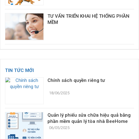
TƯ VẤN TRIỂN KHAI HỆ THỐNG PHẦN
MỀM
TIN TỨC MỚI
Chính sách quyền riêng tư
18/06/2025
Quản lý phiếu sửa chữa hiệu quả bằng
phần mềm quản lý tòa nhà BeeHome
06/05/2025