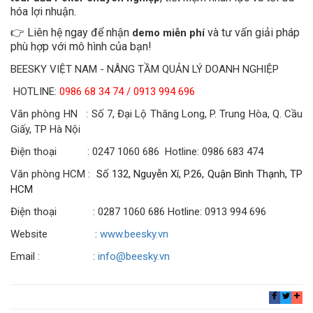
hóa lợi nhuận.
👉 Liên hệ ngay để nhận
và tư vấn giải pháp
demo miễn phí
phù hợp với mô hình của bạn!
BEESKY VIỆT NAM - NÂNG TẦM QUẢN LÝ DOANH NGHIỆP
HOTLINE:
0986 68 34 74 / 0913 994 696
Văn phòng HN :
Số 7, Đại Lộ Thăng Long, P. Trung Hòa, Q. Cầu
Giấy, TP Hà Nội
Điện thoại : 0247 1060 686
Hotline: 0986 683 474
Văn phòng HCM :
Số 132, Nguyễn Xí, P.26, Quận Bình Thạnh, TP
HCM
Điện thoại
: 0287 1060 686
Hotline: 0913 994 696
Website
:
www.beesky.vn
Email : :
info@beesky.vn