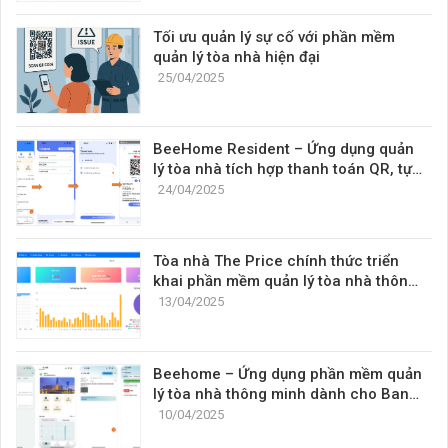
Tối ưu quản lý sự cố với phần mềm
quản lý tòa nhà hiện đại
25/04/2025
BeeHome Resident – Ứng dụng quản
lý tòa nhà tích hợp thanh toán QR, tự
động gạch nợ và chia sẻ tiện lợi
24/04/2025
Tòa nhà The Price chính thức triển
khai phần mềm quản lý tòa nhà thông
minh BeeHome
13/04/2025
Beehome – Ứng dụng phần mềm quản
lý tòa nhà thông minh dành cho Ban
quản lý
10/04/2025