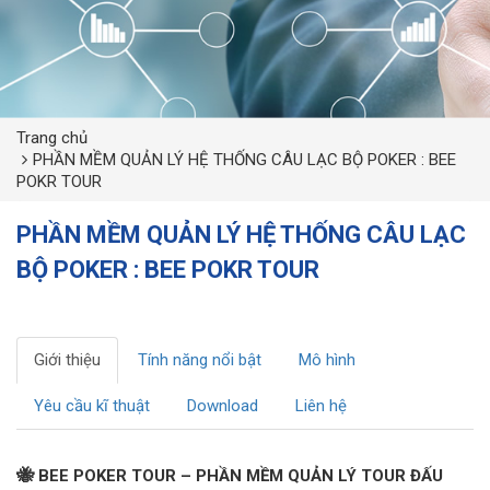
Trang chủ
PHẦN MỀM QUẢN LÝ HỆ THỐNG CÂU LẠC BỘ POKER : BEE
POKR TOUR
PHẦN MỀM QUẢN LÝ HỆ THỐNG CÂU LẠC
BỘ POKER : BEE POKR TOUR
Giới thiệu
Tính năng nổi bật
Mô hình
Yêu cầu kĩ thuật
Download
Liên hệ
🐝
BEE POKER TOUR – PHẦN MỀM QUẢN LÝ TOUR ĐẤU