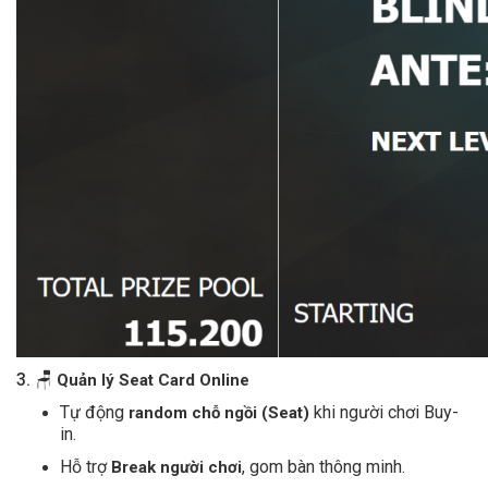
3. 🪑
Quản lý Seat Card Online
Tự động
khi người chơi Buy-
random chỗ ngồi (Seat)
in.
Hỗ trợ
, gom bàn thông minh.
Break người chơi