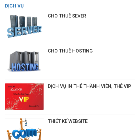
DỊCH VỤ
CHO THUÊ SEVER
CHO THUÊ HOSTING
DỊCH VỤ IN THẺ THÀNH VIÊN, THẺ VIP
THIẾT KẾ WEBSITE