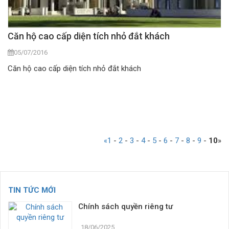
Căn hộ cao cấp diện tích nhỏ đắt khách
05/07/2016
Căn hộ cao cấp diện tích nhỏ đắt khách
«
1
-
2
-
3
-
4
-
5
-
6
-
7
-
8
-
9
-
10
»
TIN TỨC MỚI
Chính sách quyền riêng tư
18/06/2025