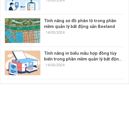
15/03/2024
Tính năng sơ đồ phân lô trong phần
mềm quản lý bất động sản Beeland
14/03/2024
Tính năng in biểu mẫu hợp đồng tùy
biến trong phần mềm quản lý bất động
sản Beeland
14/03/2024
BEESKY VIETNAM với đội ngũ nhân viên chuyên nghiệp trên 7 năm
kinh nghiệm, đã tư vấn và triển khai sản phẩm phần mềm trên toàn
quốc. BEESKY cam kết mang lại sự hài lòng cho khách hàng.