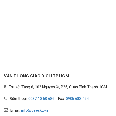
Gọi ngay để được tư vấn miễn phí:
0246 663 71 71
Để lại yêu cầu
VĂN PHÒNG GIAO DỊCH TP.HCM
Trụ sở: Tầng 6, 102 Nguyễn Xí, P26, Quận Bình Thạnh.HCM
Điện thoại:
0287 10 60 686
- Fax:
0986 683 474
Email:
info@beesky.vn